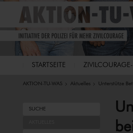
Eine Initiative für mehr Zivilcourage
Aktion-tu-was
Hauptmenü
STARTSEITE
ZI­VIL­COU­RA­GE
AKTION-TU-WAS
Aktuelles
Unterstütze Betr
Un
SUCHE
bei
AKTUELLES