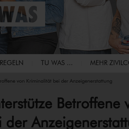
-RE­GELN
TU WAS ...
MEHR ZIVIL
offene von Kriminalität bei der An­zei­ge­n­er­stat­tung
terstütze Betroffene 
 der An­zei­ge­n­er­stat