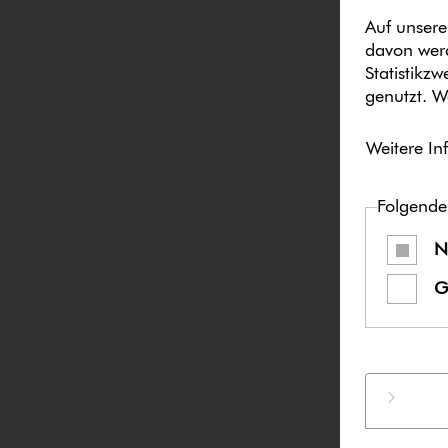
Auf unsere
davon werd
Statistikz
genutzt. W
Weitere In
Folgende
N
G