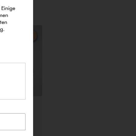
 Einige
ymen
ten
ng
.
Da­ten­schutz­
den, der das
ies solange
lick auf die