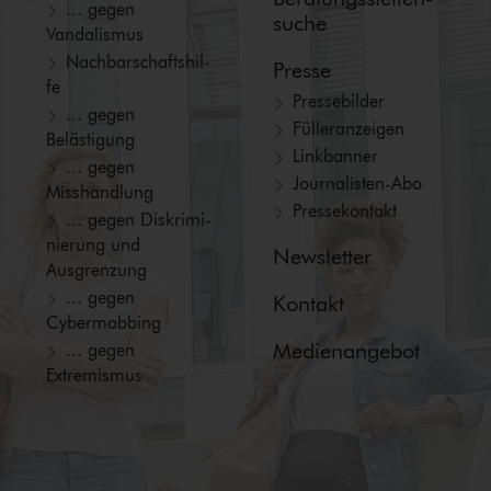
... gegen
suche
Vandalismus
Nach­bar­schafts­hil­
Presse
fe
Pressebilder
... gegen
Fül­ler­an­zei­gen
Belästigung
Linkbanner
... gegen
Jour­na­lis­ten-Abo
Misshandlung
Pressekontakt
... gegen Dis­kri­mi­
nie­rung und
Newsletter
Ausgrenzung
... gegen
Kontakt
Cybermobbing
Medienangebot
... gegen
Extremismus