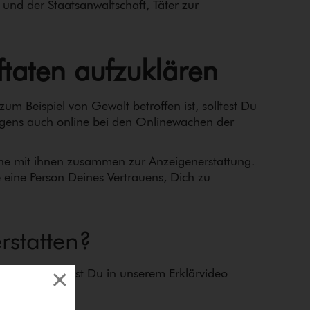
und der Staats­an­walt­schaft, Täter zur
ftaten aufzuklären
um Beispiel von Gewalt betroffen ist, solltest Du
rigens auch online bei den
Onlinewachen der
 mit ihnen zusammen zur An­zei­ge­n­er­stat­tung.
te eine Person Deines Vertrauens, Dich zu
rstatten?
×
tig ist, erfährst Du in unserem Erklärvideo