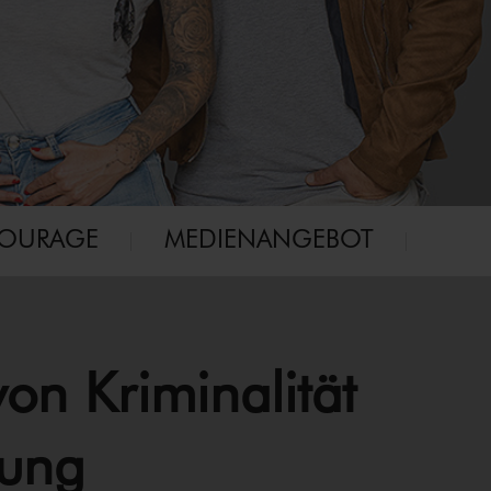
COURAGE
MEDIENANGEBOT
von Kriminalität
­tung