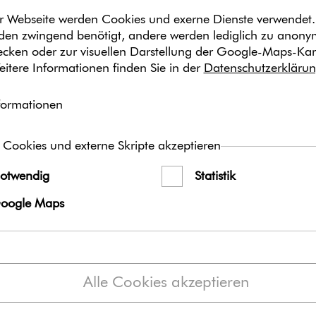
r Webseite werden Cookies und exerne Dienste verwendet.
en zwingend benötigt, andere werden lediglich zu anon
wecken oder zur visuellen Darstellung der Google-Maps-Kar
eitere Informationen finden Sie in der
Datenschutzerkläru
formationen
 Cookies und externe Skripte akzeptieren
otwendig
Statistik
oogle Maps
Dieses Video ist im erweiterten 
mo­dus von YouTube eingebun
Alle Cookies akzeptieren
Setzen von You­Tube-Coo­k
blockiert, bis ein aktiver K