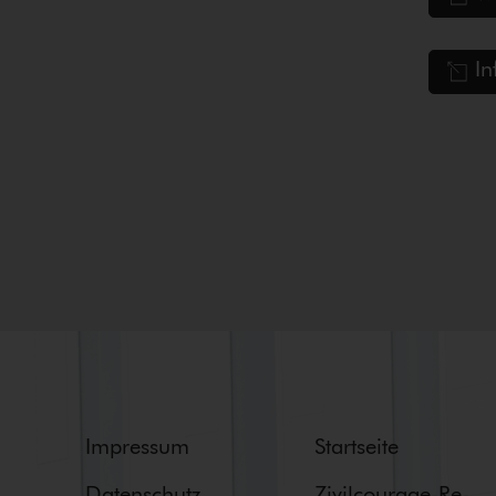
In
Impressum
Startseite
Datenschutz
Zi­vil­cou­ra­ge-Re­