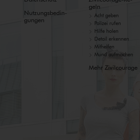
geln
Nut­zungs­be­din­
Acht geben
gun­gen
Polizei rufen
Hilfe holen
Detail erkennen
Mithelfen
Mund aufmachen
Mehr Zivilcourage