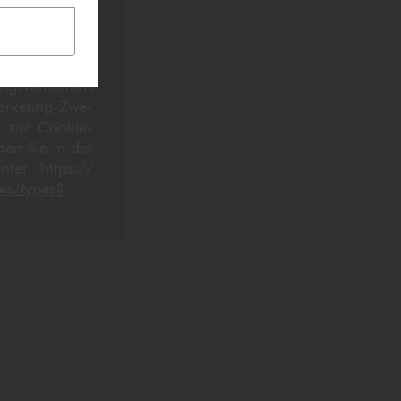
 auf den Wie­
re Einwilligung
em von Ihnen
s setzt, die
s­ver­hal­tens
­ke­ting-Zwe­
zur Coo­kie-
den Sie in der
unter
https://​
s/​types?​