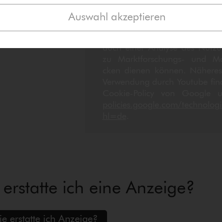
Wiedergabe erfolgt. Mit Klick
der­ga­be-But­ton erteilen Sie Ih
Auswahl akzeptieren
darin, dass YouTube auf d
verwendeten Endgerät Cookie
auch einer Analyse des Nut­zung
zu Markt­for­schungs- und Mar
cken dienen können. Näheres 
Ver­wen­dung durch Youtube fin
Cookie-Policy von Google 
policies.​google.​com/​technologie
hl=de
.
erstatte ich eine Anzeige?
e erstatte ich Anzeige?