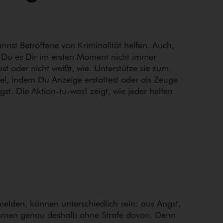
nnst Betroffene von Kriminalität helfen. Auch,
Du es Dir im ersten Moment nicht immer
ust oder nicht weißt, wie. Unterstütze sie zum
iel, indem Du Anzeige erstattest oder als Zeuge
gst. Die Aktion-tu-was! zeigt, wie jeder helfen
elden, können un­ter­schied­lich sein: aus Angst,
 kommen genau deshalb ohne Strafe davon. Denn