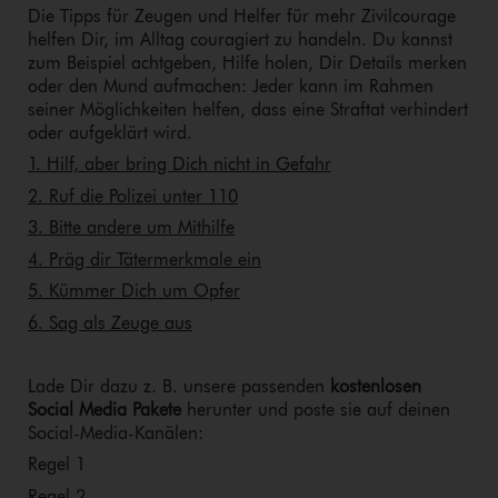
Die Tipps für Zeugen und Helfer für mehr Zivilcourage
helfen Dir, im Alltag couragiert zu handeln. Du kannst
zum Beispiel achtgeben, Hilfe holen, Dir Details merken
oder den Mund aufmachen: Jeder kann im Rahmen
seiner Möglichkeiten helfen, dass eine Straftat verhindert
oder aufgeklärt wird.
1. Hilf, aber bring Dich nicht in Gefahr
2. Ruf die Polizei unter 110
3. Bitte andere um Mithilfe
4. Präg dir Tätermerkmale ein
5. Kümmer Dich um Opfer
6. Sag als Zeuge aus
Lade Dir dazu z. B. unsere passenden
kostenlosen
Social Media Pakete
herunter und poste sie auf deinen
So­ci­al-Me­dia-Ka­nä­len:
Regel 1
Regel 2