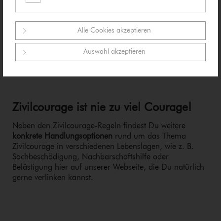
Flyer
Plakat-Serie
Dir die Medien direkt bei Deiner Po­li­zei­dienst­stel­le
Alle Cookies akzeptieren
oder in einer der Polizeilichen Be­ra­tungs­stel­len in
Deiner Nähe abholen
Auswahl akzeptieren
Beratungs­stellen­suche
Zivilcourage ist nie zu viel Courage
!
Neben den Zi­vil­cou­ra­ge-Re­geln findest Du weitere
konkrete Hand­lungs­op­tio­nen
rund um das Thema
Zivilcourage in verschiedenen Lebenslagen, wie z. B.
Sach­be­schä­di­gung, Nach­bar­schafts­hil­fe oder
Belästigung hier auf unserer Webseite, die Du natürlich
gerne verlinken kannst.