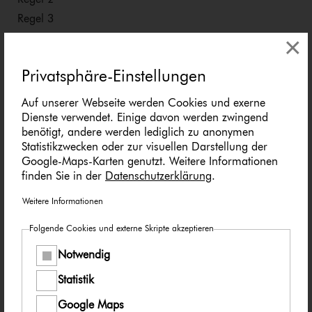
Regel 3
×
Regel 4
Regel 5
Privatsphäre-Einstellungen
Regel 6
Aktion-Tu-Was Kampagne
Auf unserer Webseite werden Cookies und exerne
Dienste verwendet. Einige davon werden zwingend
benötigt, andere werden lediglich zu anonymen
Statistikzwecken oder zur visuellen Darstellung der
Unterstütze unsere Zi­vil­cou­ra­ge-
Google-Maps-Karten genutzt. Weitere Informationen
Kam­pa­gne
finden Sie in der
Datenschutzerklärung
.
Weitere Informationen
Du kannst zum Beispiel
unsere Kampagne auf Deiner Webseite mit einem
Folgende Cookies und externe Skripte akzeptieren
von unseren Bannern verlinken.
Notwendig
Linkbanner
Statistik
unseren Flyer oder die Plakate aus dem
Medienangebot herunterladen und verteilen
Google Maps