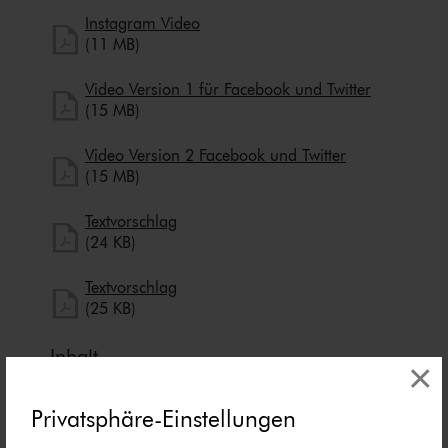
herunterladen
Instagram Video
Instagram Video herunterladen
(11 MB)
herunterla
Video Version 1 für Facebook und Twitter
Video Version 1 für Facebook und Twitter herunterla
(15 MB)
herunterladen
Video Version 2 Facebook und Twitter
Video Version 2 Facebook und Twitter herunterladen
(15 MB)
herunterladen
Textvorschlag
Textvorschlag herunterladen
(24 KB)
herunterladen
Textvorschlag
Textvorschlag herunterladen
(25 KB)
Inhalt
×
Das Medienpaket „Das kann man bei Hass im
Netz tun“ ist eine thematische Zu­sam­men­stel­
Privatsphäre-Einstellungen
lung aus Bild- und/ oder Textpostings für die