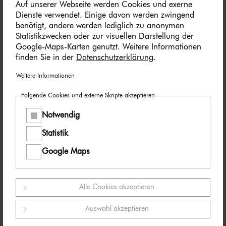
Social Media Kanäle Facebook, Instagram und X.
Auf unserer Webseite werden Cookies und exerne
Wir stellen Ihnen die Beiträge zur freien
Dienste verwendet. Einige davon werden zwingend
Verfügung bereit. Nutzen Sie diese selbst oder
benötigt, andere werden lediglich zu anonymen
leiten Sie die Postings an Ihre zuständige Social
Statistikzwecken oder zur visuellen Darstellung der
Media Stelle weiter. Wie und ob Sie die Beiträge
Google-Maps-Karten genutzt. Weitere Informationen
ver­öf­fent­li­chen, können Sie individuell
finden Sie in der
Datenschutzerklärung
.
entscheiden. Texte und Hashtags können Sie frei
nutzen und für Ihre Anforderungen anpassen.
Weitere Informationen
Wir empfehlen den/die vor­ge­schla­ge­nen
Folgende Cookies und externe Skripte akzeptieren
Hashtags im Textbaustein zusätzlich zu den von
Notwendig
Ihnen selbst verwendeten Hashtags zu
verwenden, um so eine gemeinsame Reichweite
Statistik
der Posts zu erzeugen.
Google Maps
Taggen Sie auch gerne unseren jeweiligen Social
Media Kanal:
Alle Cookies akzeptieren
Auswahl akzeptieren