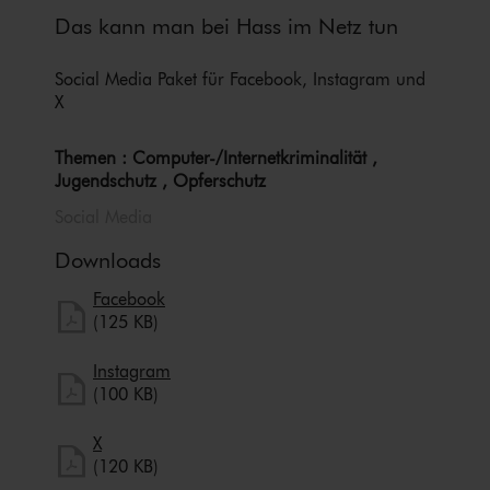
Das kann man bei Hass im Netz tun
Social Media Paket für Facebook, Instagram und
X
Themen : Computer-/In­ter­net­kri­mi­na­li­tät ,
Jugendschutz , Opferschutz
Social Media
Downloads
herunterladen
Facebook
Facebook herunterladen
(125 KB)
herunterladen
Instagram
Instagram herunterladen
(100 KB)
herunterladen
X
X herunterladen
(120 KB)