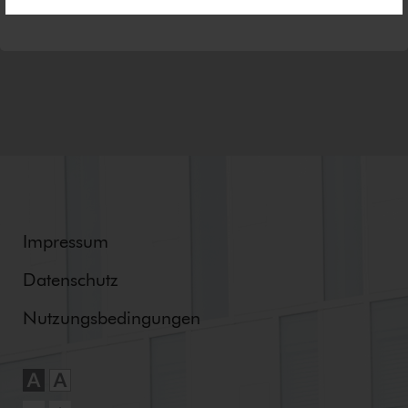
Impressum
Datenschutz
Nut­zungs­be­din­gun­gen