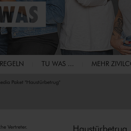
-RE­GELN
TU WAS ...
MEHR ZIVIL
edia Paket "Haustürbetrug"
Haustürbetrug