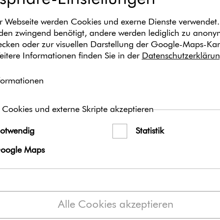
(23 KB)
r Webseite werden Cookies und exerne Dienste verwendet.
Inhalt
en zwingend benötigt, andere werden lediglich zu anon
wecken oder zur visuellen Darstellung der Google-Maps-Kar
Das Medienpaket „Haustür
eitere Informationen finden Sie in der
Datenschutzerkläru
stel­lung aus Bild- und/ o
Kanäle Facebook, Instagra
zur freien Verfügung bereit
formationen
die Postings an Ihre zustä
ob Sie die Beiträge ver­öf­f
 Cookies und externe Skripte akzeptieren
entscheiden. Texte und Ha
Ihre Anforderungen anpa
otwendig
Statistik
oogle Maps
Wir empfehlen den/die vor
zusätzlich zu den von Ih
verwenden, um so eine ge
erzeugen.
Alle Cookies akzeptieren