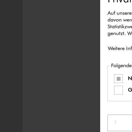
Auf unsere
davon werd
Statistikz
genutzt. W
Weitere In
Folgende
N
G