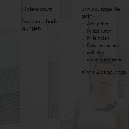
Datenschutz
Zi­vil­cou­ra­ge-Re­
geln
Nut­zungs­be­din­
Acht geben
gun­gen
Polizei rufen
Hilfe holen
Detail erkennen
Mithelfen
Mund aufmachen
Mehr Zivilcourage