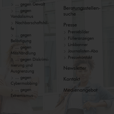
... gegen Gewalt
Beratungs­stellen­
... gegen
suche
Vandalismus
Nach­bar­schafts­hil­
Presse
fe
Pressebilder
... gegen
Fül­ler­an­zei­gen
Belästigung
Linkbanner
... gegen
Jour­na­lis­ten-Abo
Misshandlung
Pressekontakt
... gegen Dis­kri­mi­
nie­rung und
Newsletter
Ausgrenzung
... gegen
Kontakt
Cybermobbing
Medienangebot
... gegen
Extremismus