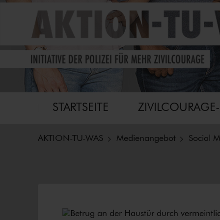
Eine Initiative für mehr Zivilcourage
Aktion-tu-was
Hauptmenü
STARTSEITE
ZI­VIL­COU­RA­GE
AKTION-TU-WAS
Medienangebot
Social M