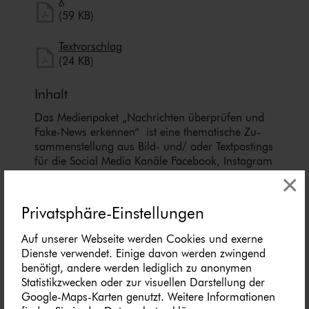
herunterladen
X
X herunterladen
(59 KB)
herunterladen
Textvorschlag
Textvorschlag herunterladen
(24 KB)
Inhalt
Das Medienpaket „Nachrichten überprüfen und
Fake-News erkennen“ ist eine thematische Zu­
sam­men­stel­lung aus Bild- und/ oder Textpostings
für die Social Media Kanäle Facebook, Instagram
×
und X. Wir stellen Ihnen die Beiträge zur freien
Verfügung bereit. Nutzen Sie diese selbst oder
leiten Sie die Postings an Ihre zuständige Social
Privatsphäre-Einstellungen
Media Stelle weiter. Wie und ob Sie die Beiträge
ver­öf­fent­li­chen, können Sie individuell
Auf unserer Webseite werden Cookies und exerne
entscheiden. Texte und Hashtags können Sie frei
Dienste verwendet. Einige davon werden zwingend
nutzen und für Ihre Anforderungen anpassen.
benötigt, andere werden lediglich zu anonymen
Statistikzwecken oder zur visuellen Darstellung der
Wir empfehlen den/die vor­ge­schla­ge­nen
Google-Maps-Karten genutzt. Weitere Informationen
Hashtags im Textbaustein zusätzlich zu den von