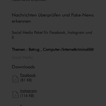
Nachrichten überprüfen und Fake-News
erkennen
Social Media Paket für Facebook, Instagram und
X
Themen : Betrug , Computer-/In­ter­net­kri­mi­na­li­tät
Social Media
Downloads
herunterladen
Facebook
Facebook herunterladen
(81 KB)
herunterladen
Instagram
Instagram herunterladen
(116 KB)