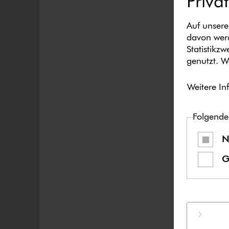
Priva
Auf unsere
davon werd
Statistikz
genutzt. W
Weitere In
Folgende
N
G