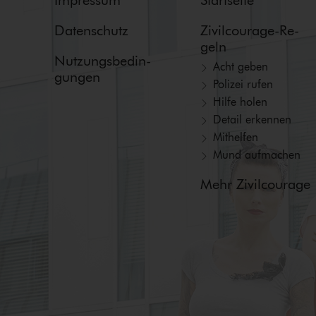
Impressum
Startseite
Datenschutz
Zi­vil­cou­ra­ge-Re­
geln
Nut­zungs­be­din­
Acht geben
gun­gen
Polizei rufen
Hilfe holen
Detail erkennen
Mithelfen
Mund aufmachen
Mehr Zivilcourage