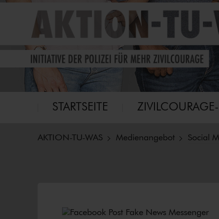
Eine Initiative für mehr Zivilcourage
Aktion-tu-was
Hauptmenü
STARTSEITE
ZI­VIL­COU­RA­GE
AKTION-TU-WAS
Medienangebot
Social 