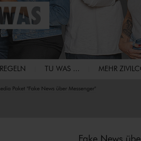
-RE­GELN
TU WAS ...
MEHR ZIVIL
Media Paket "Fake News über Messenger"
Fake News übe