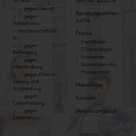
Tu was ...
Leichte Sprache
... gegen Gewalt
Beratungs­stellen­
... gegen
suche
Vandalismus
Nach­bar­schafts­hil­
Presse
fe
Pressebilder
... gegen
Fül­ler­an­zei­gen
Belästigung
Linkbanner
... gegen
Jour­na­lis­ten-Abo
Misshandlung
Pressekontakt
... gegen Dis­kri­mi­
nie­rung und
Newsletter
Ausgrenzung
... gegen
Kontakt
Cybermobbing
Medienangebot
... gegen
Extremismus