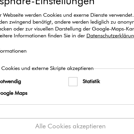
tsphäre-Einstellungen
herunt
Textvorschlag
Textvorschlag herun
(23 KB)
r Webseite werden Cookies und exerne Dienste verwendet.
en zwingend benötigt, andere werden lediglich zu anon
Inhalt
wecken oder zur visuellen Darstellung der Google-Maps-Kar
eitere Informationen finden Sie in der
Datenschutzerkläru
Das Medienpaket „Fake N
Media“ ist eine thematisch
formationen
oder Textpostings für die
und X. Wir stellen Ihnen d
Nutzen Sie diese selbst ode
 Cookies und externe Skripte akzeptieren
zuständige Social Media St
otwendig
Statistik
ver­öf­fent­li­chen, können 
Hashtags können Sie frei
oogle Maps
anpassen.
Wir empfehlen den/die vor
zusätzlich zu den von Ih
verwenden, um so eine ge
Alle Cookies akzeptieren
erzeugen.