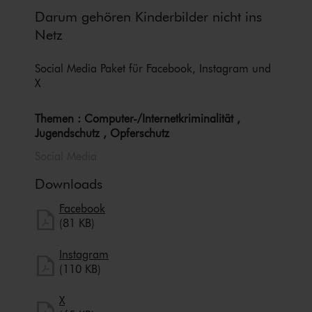
Darum gehören Kinderbilder nicht ins
Netz
Social Media Paket für Facebook, Instagram und
X
Themen : Computer-/In­ter­net­kri­mi­na­li­tät ,
Jugendschutz , Opferschutz
Social Media
Downloads
herunterladen
Facebook
Facebook herunterladen
(81 KB)
herunterladen
Instagram
Instagram herunterladen
(110 KB)
herunterladen
X
X herunterladen