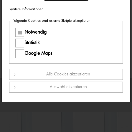
verwenden, um so eine gemeinsame Reichweite
Weitere Informationen
der Posts zu erzeugen.
Folgende Cookies und externe Skripte akzeptieren
Taggen Sie auch gerne unseren jeweiligen Social
Media Kanal:
Notwendig
Statistik
Google Maps
Alle Cookies akzeptieren
Auswahl akzeptieren