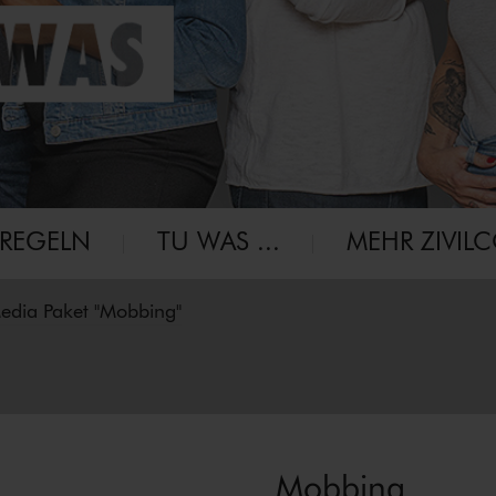
-RE­GELN
TU WAS ...
MEHR ZIVIL
Media Paket "Mobbing"
Mobbing