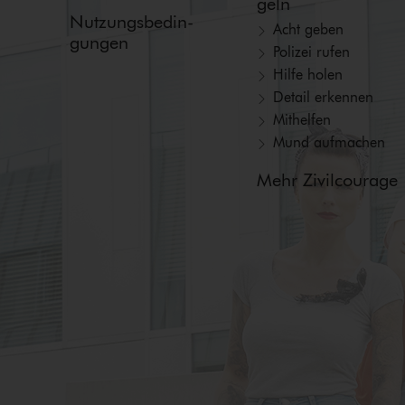
geln
Nut­zungs­be­din­
Acht geben
gun­gen
Polizei rufen
Hilfe holen
Detail erkennen
Mithelfen
Mund aufmachen
Mehr Zivilcourage