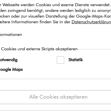
(23 KB)
r Webseite werden Cookies und exerne Dienste verwendet.
en zwingend benötigt, andere werden lediglich zu anon
Inhalt
wecken oder zur visuellen Darstellung der Google-Maps-Kar
eitere Informationen finden Sie in der
Datenschutzerkläru
Das Medienpaket „Mobbing
lung aus Bild- und/ oder 
formationen
Facebook, Instagram und X
freien Verfügung bereit. Nu
Postings an Ihre zuständig
 Cookies und externe Skripte akzeptieren
Sie die Beiträge ver­öf­fent
Texte und Hashtags können
otwendig
Statistik
Anforderungen anpassen.
oogle Maps
Wir empfehlen den/die vor
zusätzlich zu den von Ih
verwenden, um so eine ge
erzeugen.
Alle Cookies akzeptieren
Taggen Sie auch gerne un