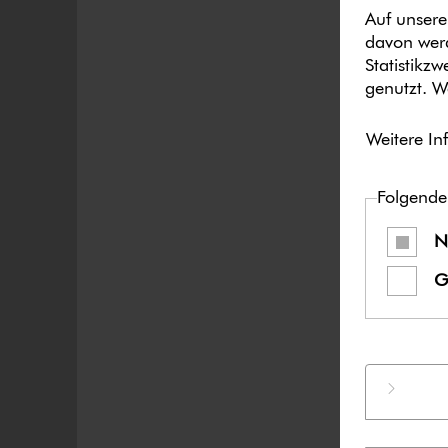
Auf unsere
davon werd
Statistikz
genutzt. W
Weitere In
Folgende
N
G