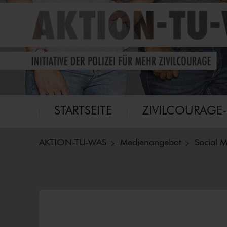
Eine Initiative für mehr Zivilcourage
Aktion-tu-was
Hauptmenü
STARTSEITE
ZI­VIL­COU­RA­GE
AKTION-TU-WAS
Medienangebot
Social 