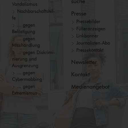
suche
Vandalismus
Nach­bar­schafts­hil­
Presse
fe
Pressebilder
... gegen
Fül­ler­an­zei­gen
Belästigung
Linkbanner
... gegen
Jour­na­lis­ten-Abo
Misshandlung
Pressekontakt
... gegen Dis­kri­mi­
nie­rung und
Newsletter
Ausgrenzung
... gegen
Kontakt
Cybermobbing
Medienangebot
... gegen
Extremismus