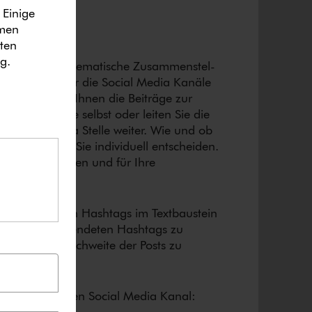
 Einige
ymen
ten
ng
.
“ ist eine thematische Zu­sam­men­stel­
Textpostings für die Social Media Kanäle
. Wir stellen Ihnen die Beiträge zur
tzen Sie diese selbst oder leiten Sie die
e Social Media Stelle weiter. Wie und ob
­li­chen, können Sie individuell entscheiden.
 Sie frei nutzen und für Ihre
­ge­schla­ge­nen Hashtags im Textbaustein
nen selbst verwendeten Hashtags zu
meinsame Reichweite der Posts zu
seren jeweiligen Social Media Kanal: