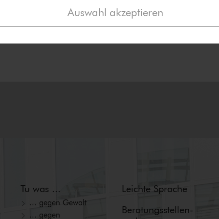
Auswahl akzeptieren
Tu was ...
Leichte Sprache
... gegen Gewalt
Beratungs­stellen­
... gegen