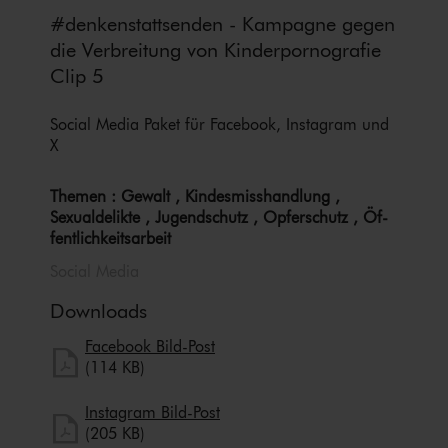
#den­ken­statt­sen­den - Kampagne gegen
die Verbreitung von Kin­der­por­no­gra­fie
Clip 5
Social Media Paket für Facebook, Instagram und
X
Themen : Gewalt , Kin­des­miss­hand­lung ,
Sexualdelikte , Jugendschutz , Opferschutz , Öf­
fent­lich­keits­ar­beit
Social Media
Downloads
herunterladen
Facebook Bild-Post
Facebook Bild-Post herunterladen
(114 KB)
herunterladen
Instagram Bild-Post
Instagram Bild-Post herunterladen
(205 KB)