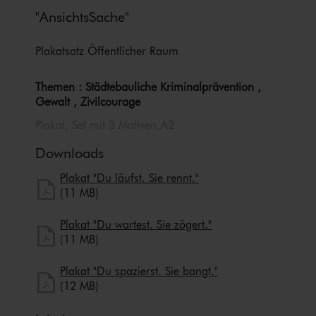
"AnsichtsSache"
Plakatsatz Öffentlicher Raum
Themen : Städ­te­bau­li­che Kri­mi­nal­prä­ven­ti­on ,
Gewalt , Zivilcourage
Plakat, Set mit 3 Motiven,A2
Downloads
herunterladen
Plakat "Du läufst. Sie rennt."
Plakat "Du läufst. Sie rennt." herunterladen
(11 MB)
herunterladen
Plakat "Du wartest. Sie zögert."
Plakat "Du wartest. Sie zögert." herunterladen
(11 MB)
herunterladen
Plakat "Du spazierst. Sie bangt."
Plakat "Du spazierst. Sie bangt." herunterladen
(12 MB)