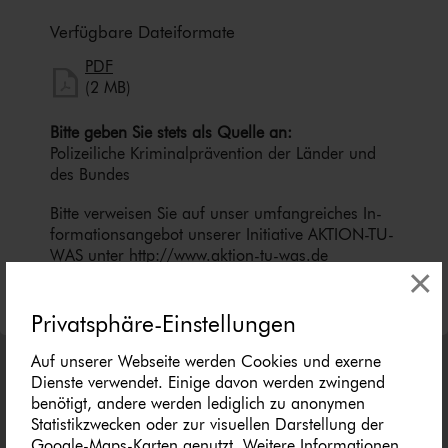
Verfügbare Dateiformate
herunterladen
PDF
PDF herunterladen
(2 MB)
Bitte geben Sie stets als Quelle an:
Polizeiliche Kri­mi­nal­prä­ven­ti­on der Länder und
des Bundes
Bitte verweisen Sie auf unser umfangreiches In­
for­ma­ti­ons­an­ge­bot unserer Initiative AKTION-TU-
WAS unter
http://​www.​aktion-​tu-​was.​de
×
Privatsphäre-Einstellungen
Auf unserer Webseite werden Cookies und exerne
Dienste verwendet. Einige davon werden zwingend
benötigt, andere werden lediglich zu anonymen
Statistikzwecken oder zur visuellen Darstellung der
Google-Maps-Karten genutzt. Weitere Informationen