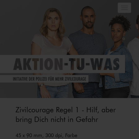
Direkt zu:
Naviga
Inhalt
Navigation und Service
Hauptmenü
Metanavigation
Suche
Eine Initiative für mehr Zivilcourage
×
Aktion-tu-was
Zivilcourage Regel 1 - Hilf, aber
bring Dich nicht in Gefahr
45 x 90 mm, 300 dpi, Farbe