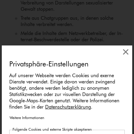
Verbreitung von Darstellungen se­xua­li­sier­ter
Gewalt stoppen.
Trete aus Chatgruppen aus, in denen solche
Inhalte verbreitet werden.
Melde die Inhalte dem Netz­werk­be­trei­ber, der In­
ter­net-Be­schwer­de­stel­le oder der Polizei.
×
Denk dran:
Jede Meldung
führt dazu, dass Inhalte auf
ihre Strafbarkeit geprüft werden – und bei einer
Bestätigung an die Polizei weitergegeben werden. So
Privatsphäre-Einstellungen
können Ermittlungen eingeleitet, Täterinnen und Täter
zur Rechenschaft gezogen werden und andauernder
Auf unserer Webseite werden Cookies und exerne
Missbrauch beendet werden.
Dienste verwendet. Einige davon werden zwingend
benötigt, andere werden lediglich zu anonymen
Statistikzwecken oder zur visuellen Darstellung der
Wie und wo kann ich
Google-Maps-Karten genutzt. Weitere Informationen
finden Sie in der
Datenschutzerklärung
.
Darstellungen se­xua­li­sier­ter
Weitere Informationen
Gewalt melden?
Folgende Cookies und externe Skripte akzeptieren