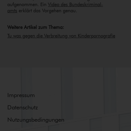
aufgenommen. Ein
Video des Bun­des­kri­mi­nal­
amts
erklärt das Vorgehen genau.
Weitere Artikel zum Thema:
Tu was gegen die Verbreitung von Kin­der­por­no­gra­fie
Impressum
Datenschutz
Nut­zungs­be­din­gun­gen