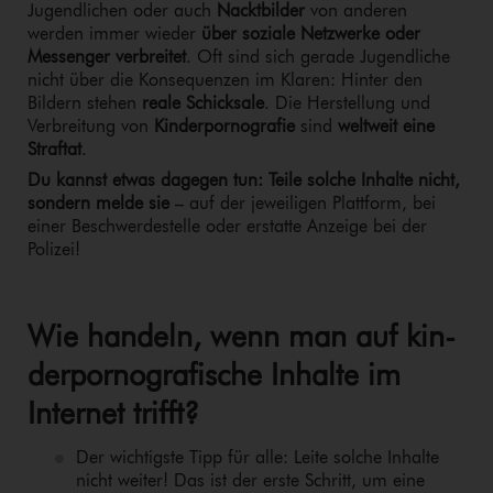
Jugendlichen oder auch
Nacktbilder
von anderen
werden immer wieder
über soziale Netzwerke oder
Messenger verbreitet
. Oft sind sich gerade Jugendliche
nicht über die Konsequenzen im Klaren: Hinter den
Bildern stehen
reale Schicksale
. Die Herstellung und
Verbreitung von
Kin­der­por­no­gra­fie
sind
weltweit eine
Straftat
.
Du kannst etwas dagegen tun: Teile solche Inhalte nicht,
sondern melde sie
– auf der jeweiligen Plattform, bei
einer Be­schwer­de­stel­le oder erstatte Anzeige bei der
Polizei!
Wie handeln, wenn man auf kin­
der­por­no­gra­fi­sche Inhalte im
Internet trifft?
Der wichtigste Tipp für alle: Leite solche Inhalte
nicht weiter! Das ist der erste Schritt, um eine