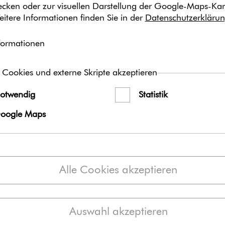
wecken oder zur visuellen Darstellung der Google-Maps-Kar
kbanner, Jour­na­lis­ten-Abo:
eitere Informationen finden Sie in der
Datenschutzerkläru
formationen
 Cookies und externe Skripte akzeptieren
otwendig
Statistik
derung Bremen e.V.
oogle Maps
sion Europe
Alle Cookies akzeptieren
Auswahl akzeptieren