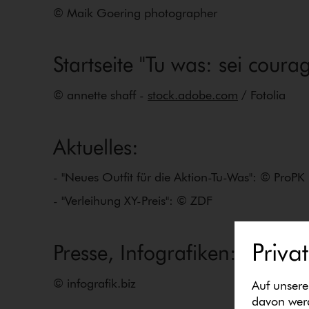
© Maik Goering photographer
Startseite "Tu was: sei courag
© annette shaff -
stock.​adobe.​com
/ Fotolia
Aktuelles:
- "Neues Outfit für die Aktion-Tu-Was": © ProPK
- "Verleihung XY-Preis": © ZDF
Priva
Presse, Infografiken:
© infografik.​biz
Auf unsere
davon werd