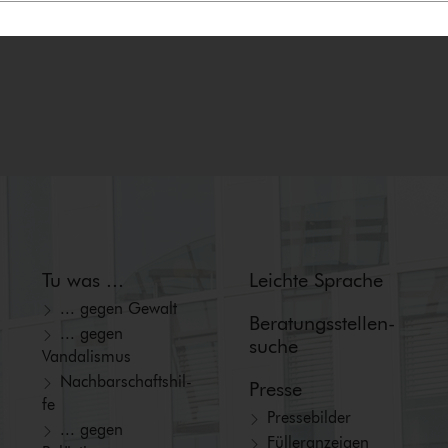
Tu was ...
Leichte Sprache
... gegen Gewalt
Beratungs­stellen­
... gegen
suche
Vandalismus
Nach­bar­schafts­hil­
Presse
fe
Pressebilder
... gegen
Fül­ler­an­zei­gen