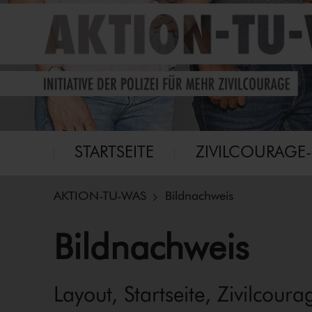
Eine Initiative für mehr Zivilcourage
Aktion-tu-was
Hauptmenü
STARTSEITE
ZI­VIL­COU­RA­GE
AKTION-TU-WAS
Bildnachweis
Bildnachweis
Layout, Startseite, Zi­vil­cou­r