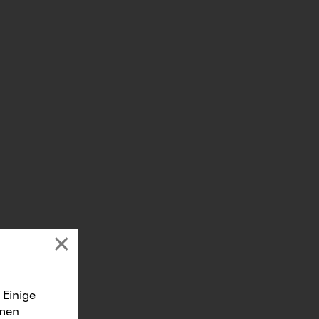
×
 Einige
ymen