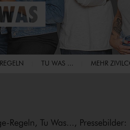
-RE­GELN
TU WAS ...
MEHR ZIVIL
a­ge-Re­geln, Tu Was..., Pressebilder: