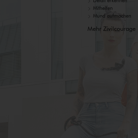
Detail erkennen
Mithelfen
Mund aufmachen
Mehr Zivilcourage