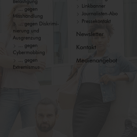
Belästigung
Linkbanner
... gegen
Jour­na­lis­ten-Abo
Misshandlung
Pressekontakt
... gegen Dis­kri­mi­
nie­rung und
Newsletter
Ausgrenzung
... gegen
Kontakt
Cybermobbing
Medienangebot
... gegen
Extremismus