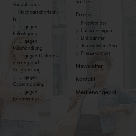
suche
Vandalismus
Nach­bar­schafts­hil­
Presse
fe
Pressebilder
... gegen
Fül­ler­an­zei­gen
Belästigung
Linkbanner
... gegen
Jour­na­lis­ten-Abo
Misshandlung
Pressekontakt
... gegen Dis­kri­mi­
nie­rung und
Newsletter
Ausgrenzung
... gegen
Kontakt
Cybermobbing
Medienangebot
... gegen
Extremismus