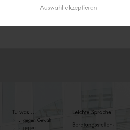
Auswahl akzeptieren
Tu was ...
Leichte Sprache
... gegen Gewalt
Beratungs­stellen­
... gegen