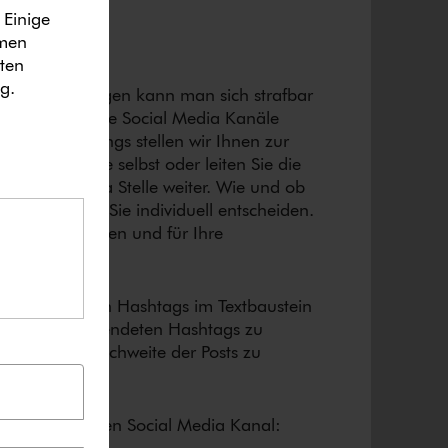
 Einige
ymen
ten
ng
.
Mit Beleidigungen kann man sich strafbar
postings für die Social Media Kanäle
. Diese Postings stellen wir Ihnen zur
tzen Sie diese selbst oder leiten Sie die
e Social Media Stelle weiter. Wie und ob
­li­chen, können Sie individuell entscheiden.
 Sie frei nutzen und für Ihre
­ge­schla­ge­nen Hashtags im Textbaustein
nen selbst verwendeten Hashtags zu
meinsame Reichweite der Posts zu
seren jeweiligen Social Media Kanal: