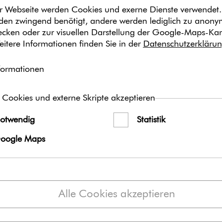
(24 KB)
r Webseite werden Cookies und exerne Dienste verwendet.
en zwingend benötigt, andere werden lediglich zu anon
Inhalt
wecken oder zur visuellen Darstellung der Google-Maps-Kar
eitere Informationen finden Sie in der
Datenschutzerkläru
Das Social Media Paket „
machen“ besteht aus Bild
formationen
Facebook, Instagram und X
freien Verfügung bereit. Nu
Postings an Ihre zuständig
 Cookies und externe Skripte akzeptieren
Sie die Beiträge ver­öf­fent
Texte und Hashtags können
otwendig
Statistik
Anforderungen anpassen.
oogle Maps
Wir empfehlen den/die vor
zusätzlich zu den von Ih
verwenden, um so eine ge
erzeugen.
Alle Cookies akzeptieren
Taggen Sie auch gerne un