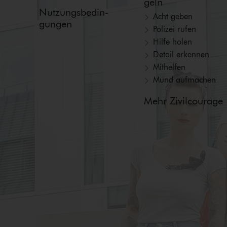
geln
Nut­zungs­be­din­
Acht geben
gun­gen
Polizei rufen
Hilfe holen
Detail erkennen
Mithelfen
Mund aufmachen
Mehr Zivilcourage