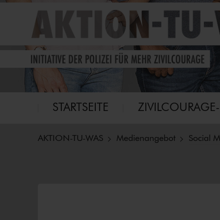
Eine Initiative für mehr Zivilcourage
Aktion-tu-was
Hauptmenü
STARTSEITE
ZI­VIL­COU­RA­GE
AKTION-TU-WAS
Medienangebot
Social 