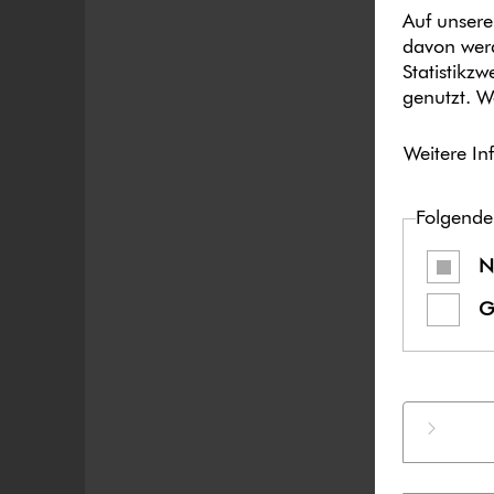
Auf unsere
davon werd
Statistikz
genutzt. W
Weitere In
Folgende
N
G