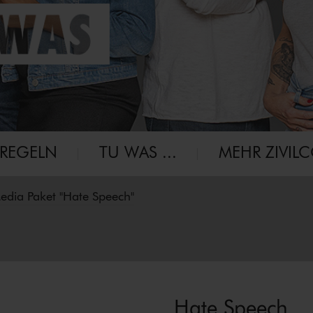
-RE­GELN
TU WAS ...
MEHR ZIVIL
Media Paket "Hate Speech"
Hate Speech