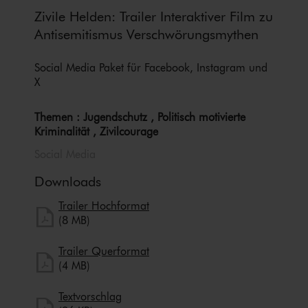
Zivile Helden: Trailer Interaktiver Film zu
An­ti­se­mi­tis­mus Ver­schwö­rungs­my­then
Social Media Paket für Facebook, Instagram und
X
Themen : Jugendschutz , Politisch motivierte
Kriminalität , Zivilcourage
Social Media
Downloads
herunterladen
Trailer Hochformat
Trailer Hochformat herunterladen
(8 MB)
herunterladen
Trailer Querformat
Trailer Querformat herunterladen
(4 MB)
herunterladen
Textvorschlag
Textvorschlag herunterladen