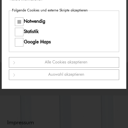
Taggen Sie auch gerne unseren jeweiligen Social
Folgende Cookies und externe Skripte akzeptieren
Media Kanal:
Notwendig
Statistik
Google Maps
Alle Cookies akzeptieren
Auswahl akzeptieren
Impressum