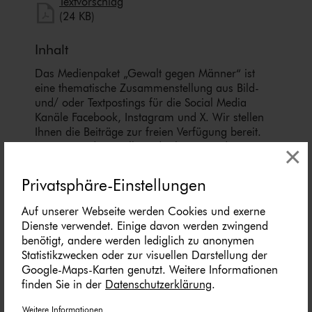
herunterladen
Textvorschlag
Textvorschlag herunterladen
(24 KB)
Inhalt
Das Medienpaket „Gewalt gegen Männer“ ist
eine thematische Zu­sam­men­stel­lung aus Bild-
und/ oder Textpostings für die Social Media
Kanäle Facebook, Instagram und X. Wir stellen
Ihnen die Beiträge zur freien Verfügung bereit.
×
Nutzen Sie diese selbst oder leiten Sie die
Postings an Ihre zuständige Social Media Stelle
weiter. Wie und ob Sie die Beiträge ver­öf­fent­li­
Privatsphäre-Einstellungen
chen, können Sie individuell entscheiden. Texte
und Hashtags können Sie frei nutzen und für Ihre
Auf unserer Webseite werden Cookies und exerne
Anforderungen anpassen.
Dienste verwendet. Einige davon werden zwingend
benötigt, andere werden lediglich zu anonymen
Wir empfehlen den/die vor­ge­schla­ge­nen
Statistikzwecken oder zur visuellen Darstellung der
Hashtags im Textbaustein zusätzlich zu den von
Google-Maps-Karten genutzt. Weitere Informationen
Ihnen selbst verwendeten Hashtags zu
finden Sie in der
Datenschutzerklärung
.
verwenden, um so eine gemeinsame Reichweite
der Posts zu erzeugen.
Weitere Informationen